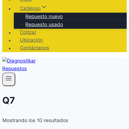
Catálogo
Repuesto nuevo
Repuesto usado
Cotizar
Ubicación
Contáctanos
Q7
Ordenado
Mostrando los 10 resultados
por