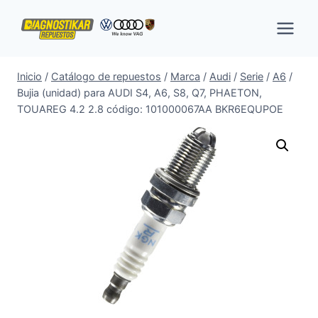
Saltar
al
contenido
Inicio
/
Catálogo de repuestos
/
Marca
/
Audi
/
Serie
/
A6
/
Bujia (unidad) para AUDI S4, A6, S8, Q7, PHAETON,
TOUAREG 4.2 2.8 código: 101000067AA BKR6EQUPOE