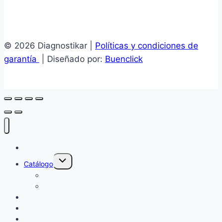
© 2026 Diagnostikar |
Políticas y condiciones de
garantía
| Diseñado por:
Buenclick
Inicio
Alternar
Catálogo
menú
hijo
Repuesto nuevo
Repuesto usado
Cotizar
Ubicación
Contáctanos