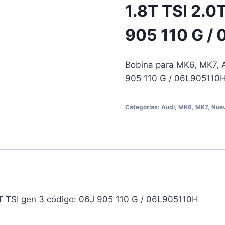
1.8T TSI 2.0
905 110 G /
Bobina para MK6, MK7, A
905 110 G / 06L905110
Categorías:
Audi
,
MK6
,
MK7
,
Nue
T TSI gen 3 código: 06J 905 110 G / 06L905110H