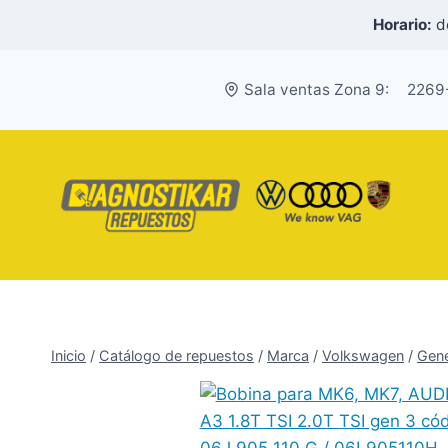
Saltar
Horario:
de
al
contenido
Sala ventas Zona 9:
2269
Inicio
/
Catálogo de repuestos
/
Marca
/
Volkswagen
/
Gene