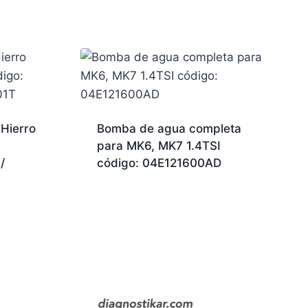
¡Hola, soy tu asistente!
WHATSAPP
 Hierro
Bomba de agua completa
para MK6, MK7 1.4TSI
¡Hola!
Para consultar sobre
Bobina para
MK6, MK7, AUDI TT, A3 1.8T TSI 2.0T TSI gen
/
código: 04E121600AD
3 código: 06J 905 110 G / 06L905110H
, deja
tu nombre y WhatsApp.
18:59
¿Cómo te llamas?
Nombre *