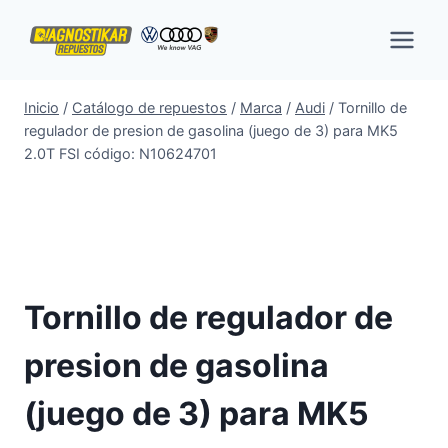
Saltar
al
contenido
Inicio
/
Catálogo de repuestos
/
Marca
/
Audi
/
Tornillo de
regulador de presion de gasolina (juego de 3) para MK5
2.0T FSI código: N10624701
Tornillo de regulador de
presion de gasolina
(juego de 3) para MK5