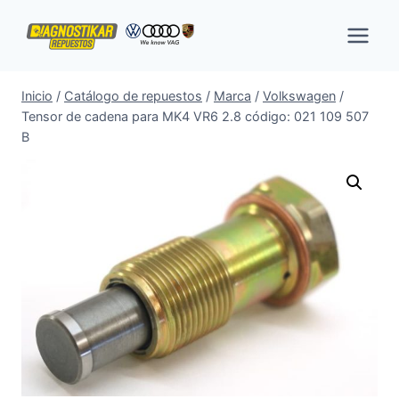
Saltar
al
contenido
Inicio
/
Catálogo de repuestos
/
Marca
/
Volkswagen
/
Tensor de cadena para MK4 VR6 2.8 código: 021 109 507
B