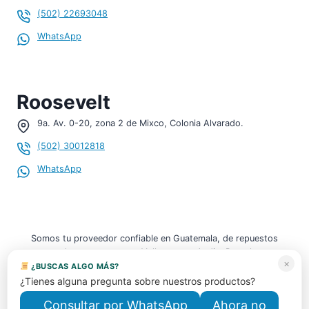
(502) 22693048
WhatsApp
Roosevelt
9a. Av. 0-20, zona 2 de Mixco, Colonia Alvarado.
¡Hola, soy tu asistente!
WHATSAPP
(502) 30012818
¡Hola!
Para consultar sobre
Tensor de cadena para
WhatsApp
MK4 VR6 2.8 código: 021 109 507 B
, deja tu nombre y
WhatsApp.
20:48
Somos tu proveedor confiable en Guatemala, de repuestos
¿Cómo te llamas?
usados y nuevos para Volkswagen, Audi y Porsche.
×
¿BUSCAS ALGO MÁS?
¿Tienes alguna pregunta sobre nuestros productos?
Nombre *
Ingresa
Consultar por WhatsApp
Ahora no
tu nombre.