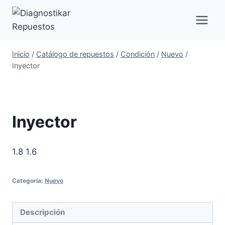
Saltar
al
contenido
Inicio
/
Catálogo de repuestos
/
Condición
/
Nuevo
/
Inyector
Inyector
1.8 1.6
Categoría:
Nuevo
Descripción