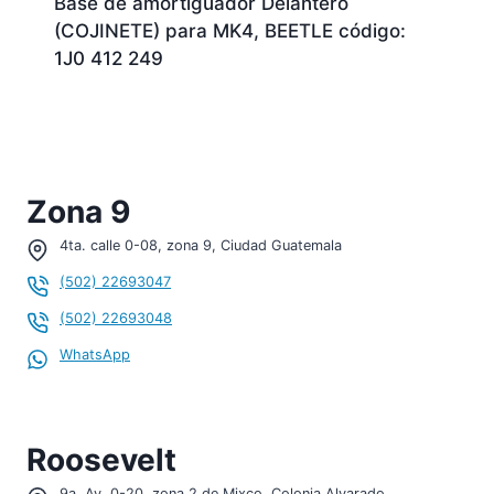
Base de amortiguador Delantero
(COJINETE) para MK4, BEETLE código:
1J0 412 249
Zona 9
4ta. calle 0-08, zona 9, Ciudad Guatemala
(502) 22693047
(502) 22693048
WhatsApp
Roosevelt
9a. Av. 0-20, zona 2 de Mixco, Colonia Alvarado.