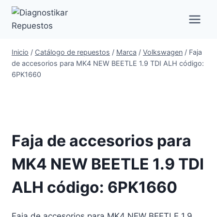
Saltar
al
contenido
Inicio
/
Catálogo de repuestos
/
Marca
/
Volkswagen
/
Faja
de accesorios para MK4 NEW BEETLE 1.9 TDI ALH código:
6PK1660
Faja de accesorios para
MK4 NEW BEETLE 1.9 TDI
ALH código: 6PK1660
Faja de accesorios para MK4 NEW BEETLE 1.9