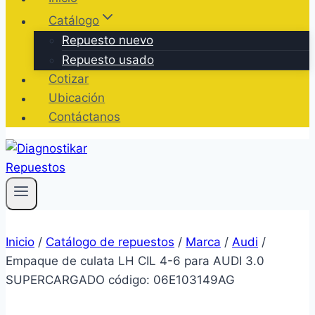
Catálogo
Repuesto nuevo
Repuesto usado
Cotizar
Ubicación
Contáctanos
Inicio
/
Catálogo de repuestos
/
Marca
/
Audi
/
Empaque de culata LH CIL 4-6 para AUDI 3.0
SUPERCARGADO código: 06E103149AG