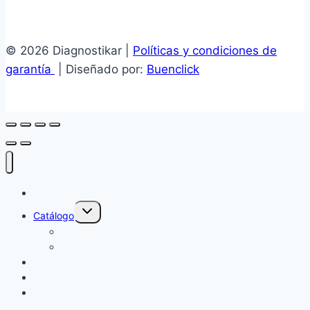
© 2026 Diagnostikar |
Políticas y condiciones de
garantía
| Diseñado por:
Buenclick
Inicio
Alternar
Catálogo
menú
hijo
Repuesto nuevo
Repuesto usado
Cotizar
Ubicación
Contáctanos