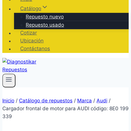
Catálogo
Repuesto nuevo
Repuesto usado
Cotizar
Ubicación
Contáctanos
Inicio
/
Catálogo de repuestos
/
Marca
/
Audi
/
Cargador frontal de motor para AUDI código: 8E0 199
339