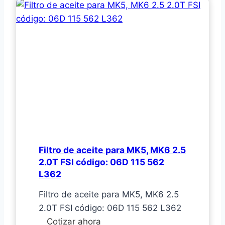
puerta
delantera
LH
para
MK3
código:
1HM
837
207
/
1H0837207C
Filtro de aceite para MK5, MK6 2.5
2.0T FSI código: 06D 115 562
L362
Filtro de aceite para MK5, MK6 2.5
2.0T FSI código: 06D 115 562 L362
Filtro
Cotizar ahora