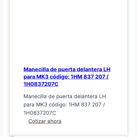
PARATI
SANTANA
1998-
2008
código:
377407365AH
Manecilla de puerta delantera LH
para MK3 código: 1HM 837 207 /
1H0837207C
Manecilla de puerta delantera LH
para MK3 código: 1HM 837 207 /
1H0837207C
Manecilla
Cotizar ahora
de