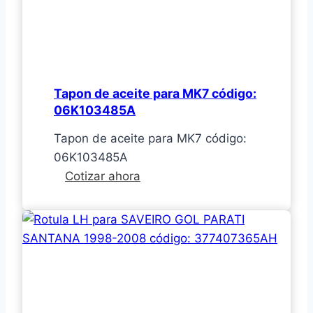
código:
06J
115
611
Tapon de aceite para MK7 código:
E
06K103485A
Tapon de aceite para MK7 código:
06K103485A
Tapon
Cotizar ahora
de
aceite
para
MK7
código:
06K103485A