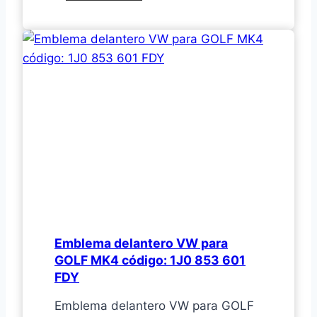
de
aceite
para
MK5,
MK6
2.5
2.0T
FSI
código:
06D
115
562
Emblema delantero VW para
L362
GOLF MK4 código: 1J0 853 601
FDY
Emblema delantero VW para GOLF