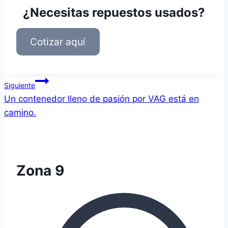
¿Necesitas repuestos usados?
Cotizar aquí
Navegación
Siguiente
Un contenedor lleno de pasión por VAG está en
de
camino.
entradas
Zona 9