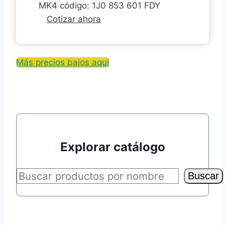
MK4 código: 1J0 853 601 FDY
Emblema
Cotizar ahora
delantero
VW
para
Más precios bajos aquí
GOLF
MK4
código:
1J0
853
601
Explorar catálogo
FDY
Buscar
Buscar