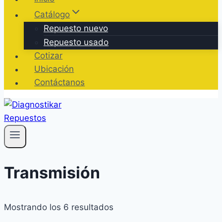
Catálogo
Repuesto nuevo
Repuesto usado
Cotizar
Ubicación
Contáctanos
Transmisión
Ordenado
Mostrando los 6 resultados
por