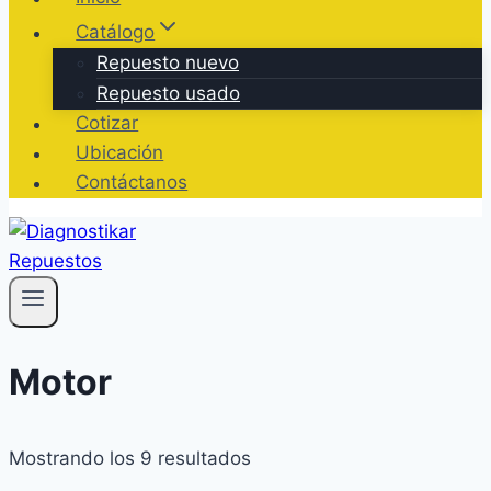
Catálogo
Repuesto nuevo
Repuesto usado
Cotizar
Ubicación
Contáctanos
Motor
Ordenado
Mostrando los 9 resultados
por