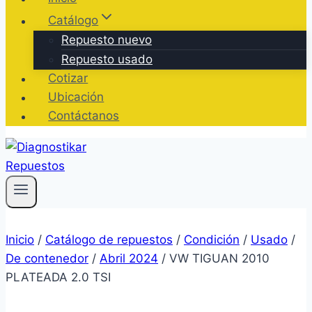
Catálogo
Repuesto nuevo
Repuesto usado
Cotizar
Ubicación
Contáctanos
Inicio
/
Catálogo de repuestos
/
Condición
/
Usado
/
De contenedor
/
Abril 2024
/
VW TIGUAN 2010
PLATEADA 2.0 TSI