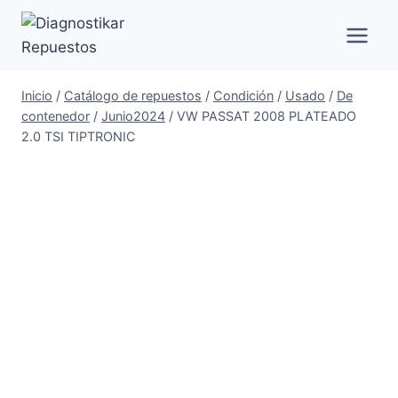
Saltar
al
contenido
Inicio
/
Catálogo de repuestos
/
Condición
/
Usado
/
De
contenedor
/
Junio2024
/
VW PASSAT 2008 PLATEADO
2.0 TSI TIPTRONIC