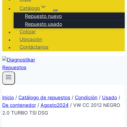
Catálogo
Repuesto nuevo
Repuesto usado
Cotizar
Ubicación
Contáctanos
Inicio
/
Catálogo de repuestos
/
Condición
/
Usado
/
De contenedor
/
Agosto2024
/
VW CC 2012 NEGRO
2.0 TURBO TSI DSG