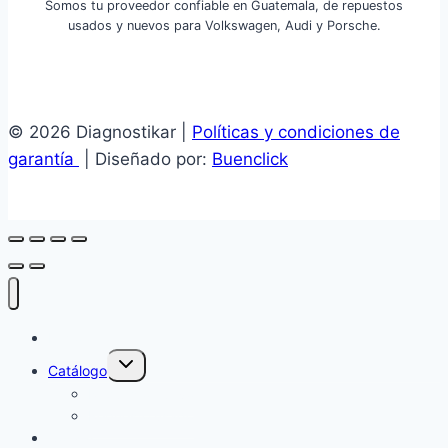
Somos tu proveedor confiable en Guatemala, de repuestos
usados y nuevos para Volkswagen, Audi y Porsche.
© 2026 Diagnostikar |
Políticas y condiciones de
garantía
| Diseñado por:
Buenclick
Inicio
Alternar
Catálogo
menú
hijo
Repuesto nuevo
Repuesto usado
Cotizar