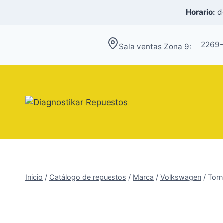
Saltar
Horario:
de
al
contenido
2269
Sala ventas Zona 9:
Inicio
/
Catálogo de repuestos
/
Marca
/
Volkswagen
/
Torn