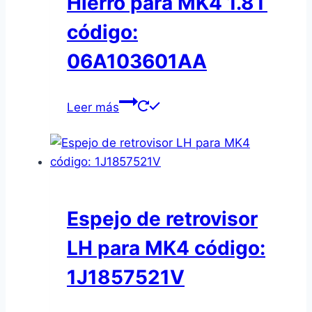
Hierro para MK4 1.8T
código:
06A103601AA
Leer más
Espejo de retrovisor
LH para MK4 código:
1J1857521V