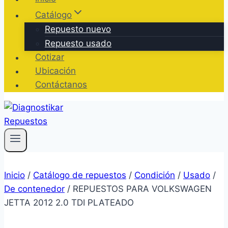
Catálogo
Repuesto nuevo
Repuesto usado
Cotizar
Ubicación
Contáctanos
Inicio
/
Catálogo de repuestos
/
Condición
/
Usado
/
De contenedor
/
REPUESTOS PARA VOLKSWAGEN
JETTA 2012 2.0 TDI PLATEADO