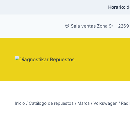
Saltar
Horario:
de
al
contenido
Sala ventas Zona 9:
2269
Inicio
/
Catálogo de repuestos
/
Marca
/
Volkswagen
/
Radi