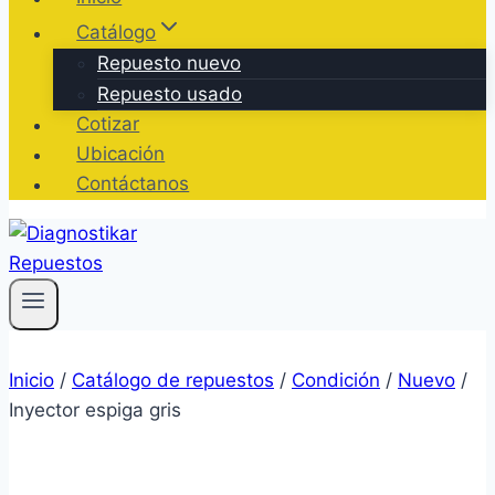
Catálogo
Repuesto nuevo
Repuesto usado
Cotizar
Ubicación
Contáctanos
Inicio
/
Catálogo de repuestos
/
Condición
/
Nuevo
/
Inyector espiga gris