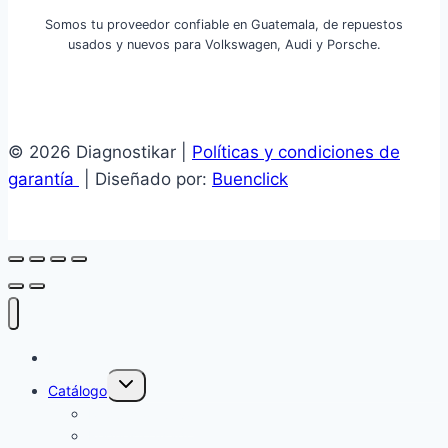
Somos tu proveedor confiable en Guatemala, de repuestos
usados y nuevos para Volkswagen, Audi y Porsche.
© 2026 Diagnostikar |
Políticas y condiciones de
garantía
| Diseñado por:
Buenclick
Inicio
Alternar
Catálogo
menú
hijo
Repuesto nuevo
Repuesto usado