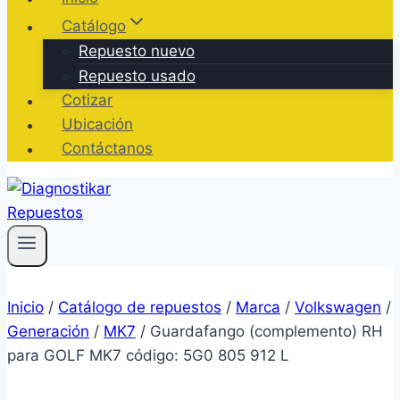
Catálogo
Repuesto nuevo
Repuesto usado
Cotizar
Ubicación
Contáctanos
Inicio
/
Catálogo de repuestos
/
Marca
/
Volkswagen
/
Generación
/
MK7
/
Guardafango (complemento) RH
para GOLF MK7 código: 5G0 805 912 L