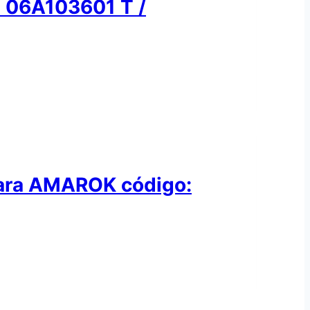
o: 06A103601 T /
para AMAROK código: