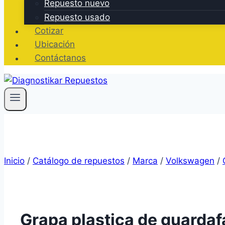
Repuesto nuevo
Repuesto usado
Cotizar
Ubicación
Contáctanos
Inicio
/
Catálogo de repuestos
/
Marca
/
Volkswagen
/
Grapa plastica de guarda