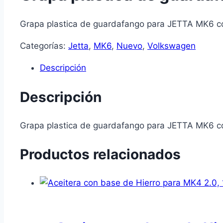
Grapa plastica de guardafango para JETTA MK6 c
Categorías:
Jetta
,
MK6
,
Nuevo
,
Volkswagen
Descripción
Descripción
Grapa plastica de guardafango para JETTA MK6 c
Productos relacionados