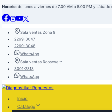
Saltar
Horario:
de lunes a viernes de 7:00 AM a 5:00 PM y sábado
al
contenido
Sala ventas Zona 9:
2269-3047
2269-3048
WhatsApp
Sala ventas Roosevelt:
3001-2818
WhatsApp
Inicio
Catálogo