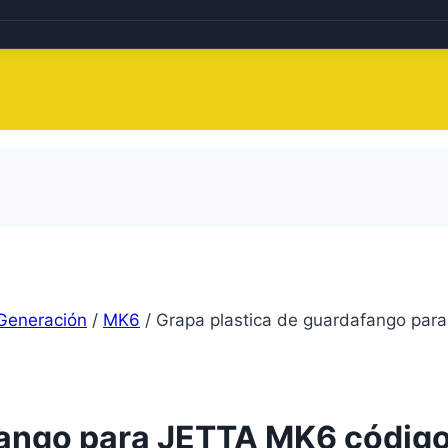
Generación
/
MK6
/
Grapa plastica de guardafango par
fango para JETTA MK6 código