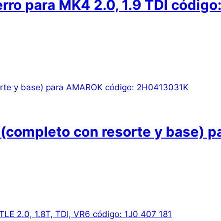
erro para MK4 2.0, 1.9 TDI códig
 (completo con resorte y base) 