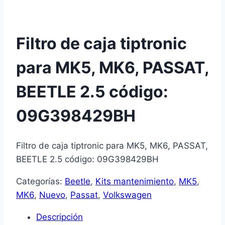
Filtro de caja tiptronic
para MK5, MK6, PASSAT,
BEETLE 2.5 código:
09G398429BH
Filtro de caja tiptronic para MK5, MK6, PASSAT,
BEETLE 2.5 código: 09G398429BH
Categorías:
Beetle
,
Kits mantenimiento
,
MK5
,
MK6
,
Nuevo
,
Passat
,
Volkswagen
Descripción