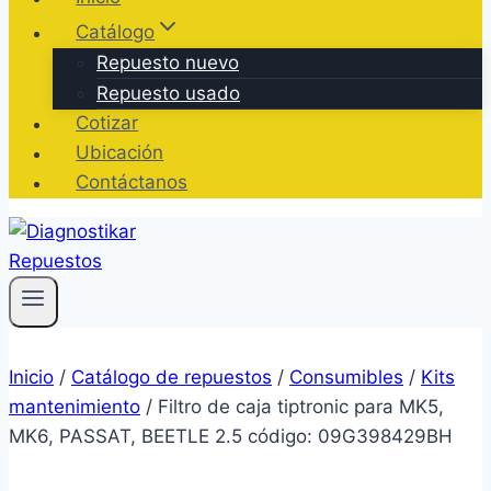
Catálogo
Repuesto nuevo
Repuesto usado
Cotizar
Ubicación
Contáctanos
Inicio
/
Catálogo de repuestos
/
Consumibles
/
Kits
mantenimiento
/
Filtro de caja tiptronic para MK5,
MK6, PASSAT, BEETLE 2.5 código: 09G398429BH