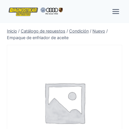
Saltar
al
contenido
Inicio
/
Catálogo de repuestos
/
Condición
/
Nuevo
/
Empaque de enfriador de aceite