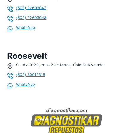
(502) 22693047
(502) 22693048
WhatsApp
Roosevelt
9a. Av. 0-20, zona 2 de Mixco, Colonia Alvarado.
(502) 30012818
WhatsApp
¡Hola, soy tu asistente!
WHATSAPP
¡Hola!
Para consultar sobre
Empaque de enfriador de
aceite
, deja tu nombre y WhatsApp.