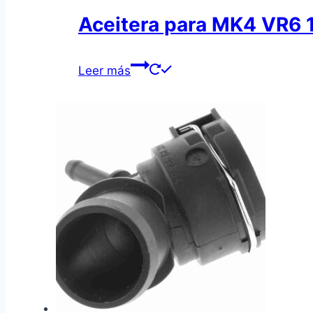
Aceitera para MK4 VR6 
Leer más