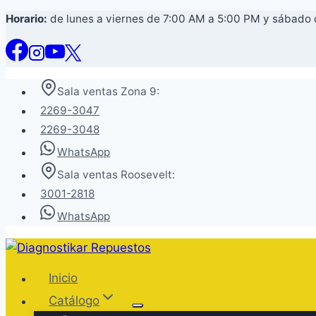
Saltar
Horario:
de lunes a viernes de 7:00 AM a 5:00 PM y sábado
al
contenido
Sala ventas Zona 9:
2269-3047
2269-3048
WhatsApp
Sala ventas Roosevelt:
3001-2818
WhatsApp
Inicio
Catálogo