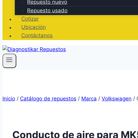
Repuesto nuevo
Repuesto usado
Cotizar
Ubicación
Contáctanos
Inicio
/
Catálogo de repuestos
/
Marca
/
Volkswagen
/
Conducto de aire para MK