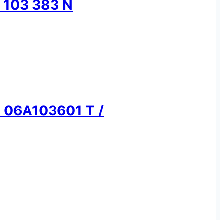
1 103 383 N
o: 06A103601 T /