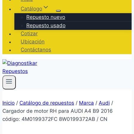
Catálogo
Repuesto nuevo
Repuesto usado
Cotizar
Ubicación
Contáctanos
Inicio
/
Catálogo de repuestos
/
Marca
/
Audi
/
Cargador de motor RH para AUDI A4 B9 2016
código: 4M0199372FC 8W0199372AB / CN