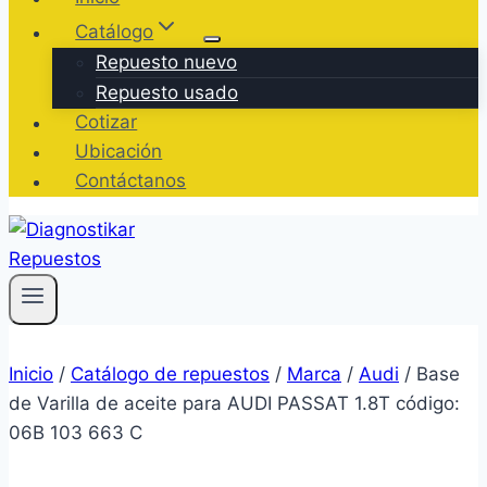
Catálogo
Repuesto nuevo
Repuesto usado
Cotizar
Ubicación
Contáctanos
Inicio
/
Catálogo de repuestos
/
Marca
/
Audi
/
Base
de Varilla de aceite para AUDI PASSAT 1.8T código:
06B 103 663 C