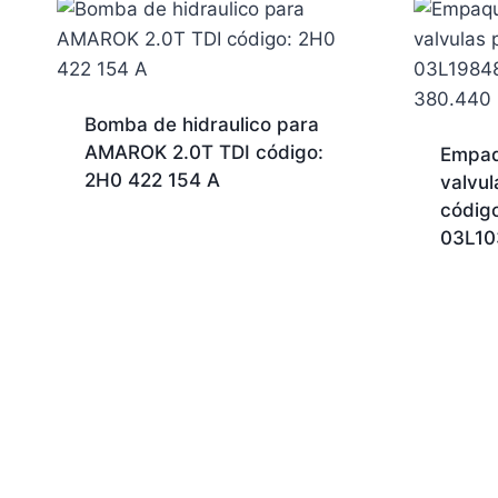
Bomba de hidraulico para
AMAROK 2.0T TDI código:
Empaq
2H0 422 154 A
valvu
códig
03L10