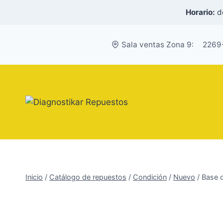
Saltar
Horario:
de
al
contenido
Sala ventas Zona 9:
2269
Inicio
/
Catálogo de repuestos
/
Condición
/
Nuevo
/
Base 