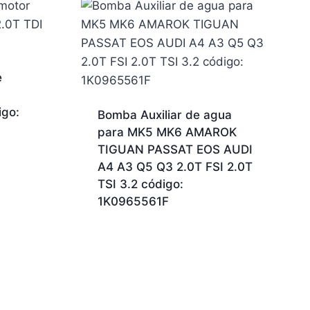
e
igo:
Bomba Auxiliar de agua
¡Hola, soy tu asistente!
WHATSAPP
para MK5 MK6 AMAROK
TIGUAN PASSAT EOS AUDI
¡Hola! 👋 Para consultar sobre
Base de
A4 A3 Q5 Q3 2.0T FSI 2.0T
amortiguador delantero para AMAROK
TSI 3.2 código:
código: 2H0 412 331 BH
, deja tu nombre y
1K0965561F
WhatsApp.
16:28
¿Cómo te llamas?
Nombre *