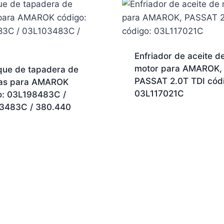
Enfriador de aceite d
motor para AMAROK,
ue de tapadera de
PASSAT 2.0T TDI cód
las para AMAROK
03L117021C
o: 03L198483C /
3483C / 380.440