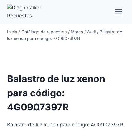
Saltar
al
contenido
Inicio
/
Catálogo de repuestos
/
Marca
/
Audi
/
Balastro de
luz xenon para código: 4G0907397R
Balastro de luz xenon
para código:
4G0907397R
Balastro de luz xenon para código: 4G0907397R