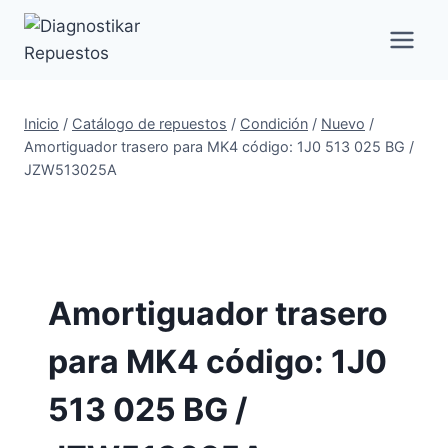
Saltar
al
contenido
Inicio
/
Catálogo de repuestos
/
Condición
/
Nuevo
/
Amortiguador trasero para MK4 código: 1J0 513 025 BG /
JZW513025A
Amortiguador trasero
para MK4 código: 1J0
513 025 BG /