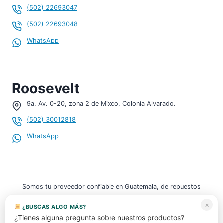
(502) 22693047
(502) 22693048
WhatsApp
Roosevelt
9a. Av. 0-20, zona 2 de Mixco, Colonia Alvarado.
¡Hola, soy tu asistente!
WHATSAPP
(502) 30012818
WhatsApp
¡Hola!
Para consultar sobre
Amortiguador trasero
para MK4 código: 1J0 513 025 BG / JZW513025A
, deja
tu nombre y WhatsApp.
13:11
Somos tu proveedor confiable en Guatemala, de repuestos
usados y nuevos para Volkswagen, Audi y Porsche.
×
¿BUSCAS ALGO MÁS?
¿Cómo te llamas?
¿Tienes alguna pregunta sobre nuestros productos?