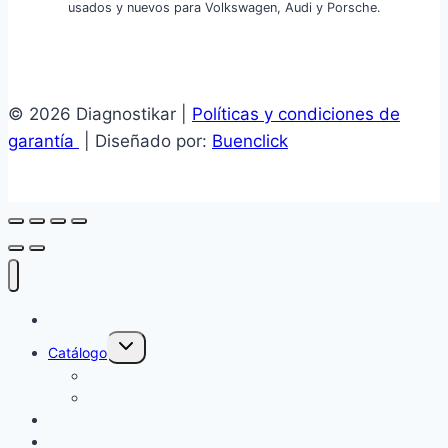
usados y nuevos para Volkswagen, Audi y Porsche.
© 2026 Diagnostikar |
Políticas y condiciones de
garantía
| Diseñado por:
Buenclick
Inicio
Alternar
Catálogo
menú
hijo
Repuesto nuevo
Repuesto usado
Cotizar
Ubicación