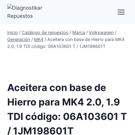
Saltar
al
contenido
Inicio
/
Catálogo de repuestos
/
Marca
/
Volkswagen
/
Generación
/
MK4
/
Aceitera con base de Hierro para MK4
2.0, 1.9 TDI código: 06A103601 T / 1JM198601T
Aceitera con base de
Hierro para MK4 2.0, 1.9
TDI código: 06A103601 T
/ 1JM198601T