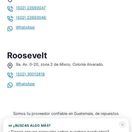
(502) 22693047
(502) 22693048
¡Hola, soy tu asistente!
WHATSAPP
WhatsApp
¡Hola! 👋 Para consultar sobre
Aceitera con base de
Hierro para MK4 2.0, 1.9 TDI código: 06A103601 T /
Roosevelt
1JM198601T
, por favor inicia el chat.
15:15
9a. Av. 0-20, zona 2 de Mixco, Colonia Alvarado.
(502) 30012818
Para iniciar tu conversación por WhatsApp y darte una
atención personalizada, por favor compártenos tus datos:
WhatsApp
Nombre completo *
Teléfono / WhatsApp
Somos tu proveedor confiable en Guatemala, de repuestos
usados y nuevos para Volkswagen, Audi y Porsche.
×
📜 ¿BUSCAS ALGO MÁS?
Correo electrónico *
¿Tienes alguna pregunta sobre nuestros productos?